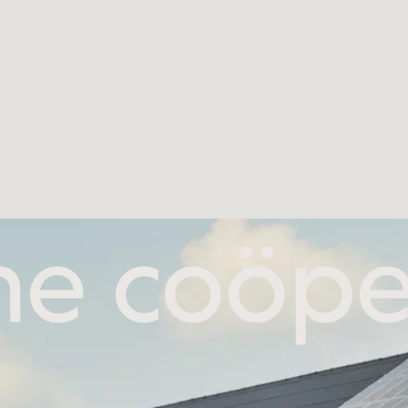
he coöpe