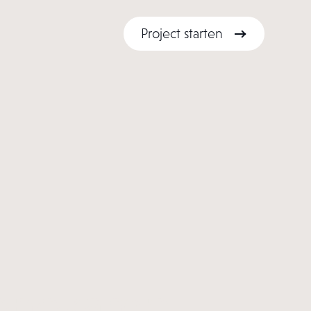
Project starten
Project starten
Denekamp